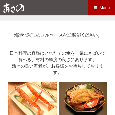
コ
Menu
ン
テ
ン
ツ
へ
ス
キ
日本料理の真髄はとれたての幸を一気にさばいて
ッ
食べる、材料の鮮度の良さにあります。
プ
活きの良い海老が、お客様をお待ちしておりま
す。